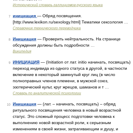
Исторический словарь галлицизмов русского языка
инициация
— Обряд посвящения.
7
[http://www.lexikon.ru/sexology.html] Тематики сексология …
Справочник технического переводчика
Инициация
— Проверить нейтральность. На странице
8
обсуждения должны быть подробности …
Википедия
ИНИЦИАЦИЯ
— (Initiation от лат. initio начинать, посвящать)
9
переход индивида из одного статуса в другой, в частности
включение в некоторый замкнутый круг лиц (в число
полноправных членов племени, в мужской союз,
эзотерический культ, круг жрецов, шаманов и т …
Словарь по аналитической психологии
Инициация
— (лат. – начинать, посвящать) – обряд
10
ритуального посвящения человека в новый возрастной
статус. Это сложный процесс подготовки человека к
выполнению новой возрастной роли, к серьезным
изменениям в своей жизни, затрагивающим и душу, и