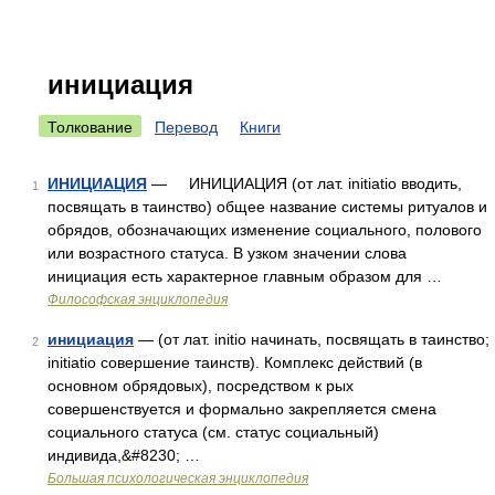
инициация
Толкование
Перевод
Книги
ИНИЦИАЦИЯ
— ИНИЦИАЦИЯ (от лат. initiatio вводить,
1
посвящать в таинство) общее название системы ритуалов и
обрядов, обозначающих изменение социального, полового
или возрастного статуса. В узком значении слова
инициация есть характерное главным образом для …
Философская энциклопедия
инициация
— (от лат. initio начинать, посвящать в таинство;
2
initiatio совершение таинств). Комплекс действий (в
основном обрядовых), посредством к рых
совершенствуется и формально закрепляется смена
социального статуса (см. статус социальный)
индивида,&#8230; …
Большая психологическая энциклопедия