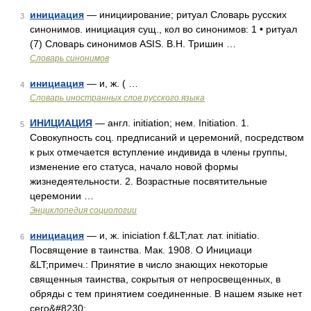
инициация
— инициирование; ритуал Словарь русских
3
синонимов. инициация сущ., кол во синонимов: 1 • ритуал
(7) Словарь синонимов ASIS. В.Н. Тришин …
Словарь синонимов
инициация
— и, ж. ( …
4
Словарь иностранных слов русского языка
ИНИЦИАЦИЯ
— англ. initiation; нем. Initiation. 1.
5
Совокупность соц. предписаний и церемоний, посредством
к рых отмечается вступление индивида в члены группы,
изменение его статуса, начало новой формы
жизнедеятельности. 2. Возрастные посвятительные
церемонии …
Энциклопедия социологии
инициация
— и, ж. iniciation f.&LT;лат. лат. initiatio.
6
Посвящение в таинства. Мак. 1908. О Инициаци
&LT;примеч.: Принятие в число знающих некоторые
священныя таинства, сокрытыя от непросвещенных, в
обряды с тем принятием соединенные. В нашем языке нет
сего&#8230; …