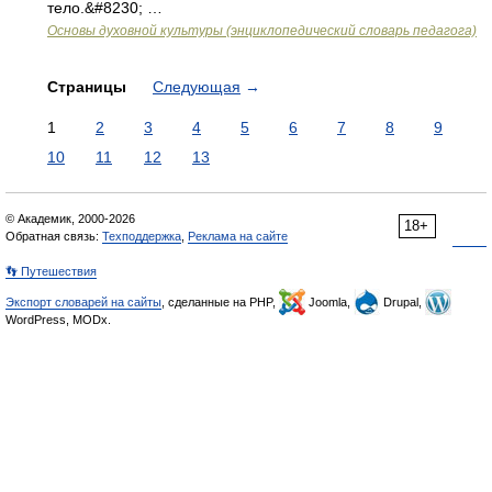
тело.&#8230; …
Основы духовной культуры (энциклопедический словарь педагога)
Страницы
Следующая
→
1
2
3
4
5
6
7
8
9
10
11
12
13
© Академик, 2000-2026
18+
Обратная связь:
Техподдержка
,
Реклама на сайте
👣 Путешествия
Экспорт словарей на сайты
, сделанные на PHP,
Joomla,
Drupal,
WordPress, MODx.